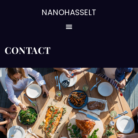
Skip
to
NANOHASSELT
content
Menu
CONTACT